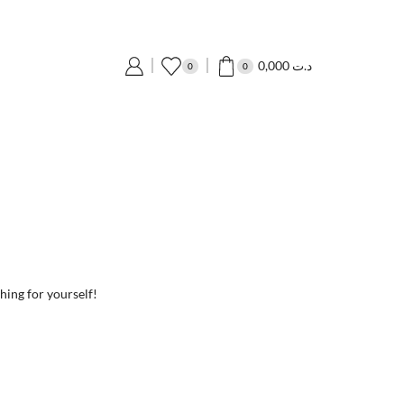
0,000
د.ت
0
0
hing for yourself!